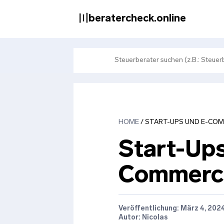
Zum
Inhalt
〣beratercheck.online
springen
HOME
/
START-UPS UND E-CO
Start-Ups
Commerc
Veröffentlichung:
März 4, 202
Autor: Nicolas