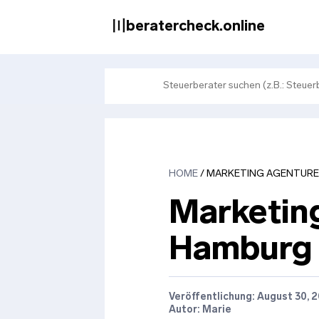
Zum
Inhalt
〣beratercheck.online
springen
HOME
/
MARKETING AGENTURE
Marketin
Hamburg
Veröffentlichung:
August 30, 
Autor: Marie