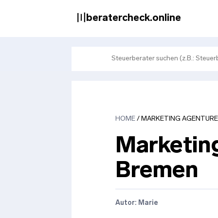
Zum
Inhalt
〣beratercheck.online
springen
HOME
/
MARKETING AGENTURE
Marketin
Bremen
Autor: Marie