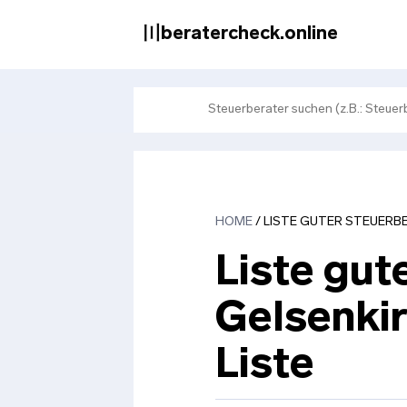
Zum
Inhalt
〣beratercheck.online
springen
HOME
/
LISTE GUTER STEUERBE
Liste gut
Gelsenki
Liste