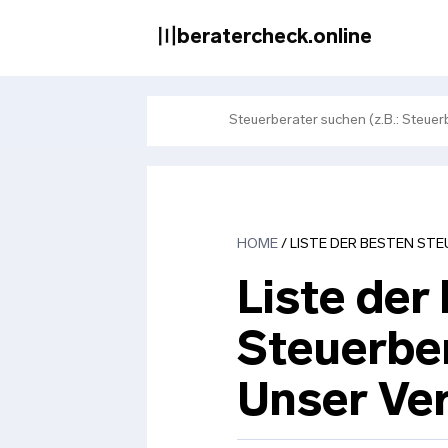
Zum
Inhalt
〣beratercheck.online
springen
HOME
/
LISTE DER BESTEN STE
Liste der
Steuerber
Unser Ver