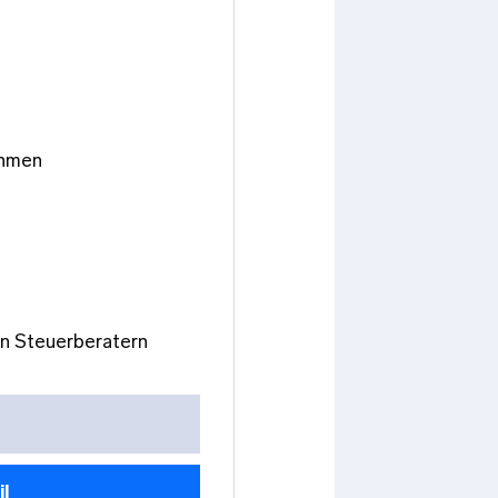
ehmen
n Steuerberatern
il