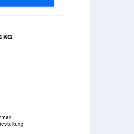
G KG
ehmen
gestaltung