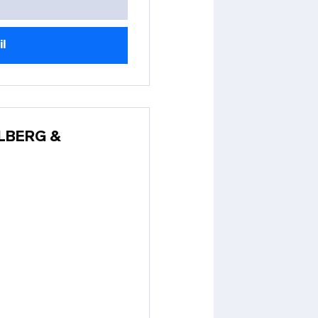
il
LBERG &