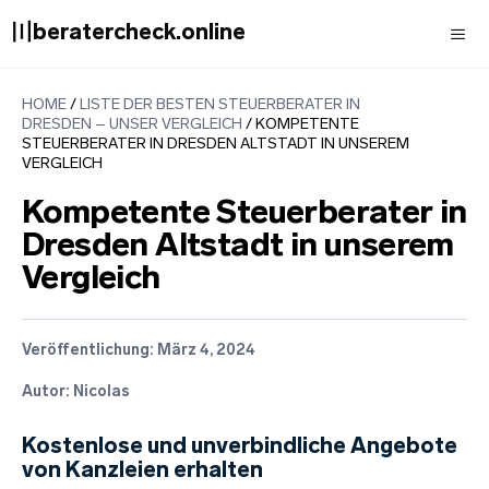
Zum
〣beratercheck.online
Inhalt
springen
Men
HOME
/
LISTE DER BESTEN STEUERBERATER IN
DRESDEN – UNSER VERGLEICH
/
KOMPETENTE
STEUERBERATER IN DRESDEN ALTSTADT IN UNSEREM
VERGLEICH
Kompetente Steuerberater in
Dresden Altstadt in unserem
Vergleich
Veröffentlichung:
März 4, 2024
Autor: Nicolas
Kostenlose und unverbindliche Angebote
von Kanzleien erhalten