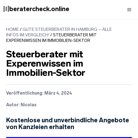
Zum
〣beratercheck.online
Inhalt
springen
Men
HOME
/
GUTE STEUERBERATER IN HAMBURG – ALLE
INFOS IM VERGLEICH!
/
STEUERBERATER MIT
EXPERENWISSEN IM IMMOBILIEN-SEKTOR
Steuerberater mit
Experenwissen im
Immobilien-Sektor
Veröffentlichung:
März 4, 2024
Autor: Nicolas
Kostenlose und unverbindliche Angebote
von Kanzleien erhalten