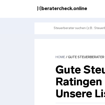
Zum
Inhalt
〣beratercheck.online
springen
HOME
/
GUTE STEUERBERATER I
Gute Steu
Ratingen 
Unsere Li