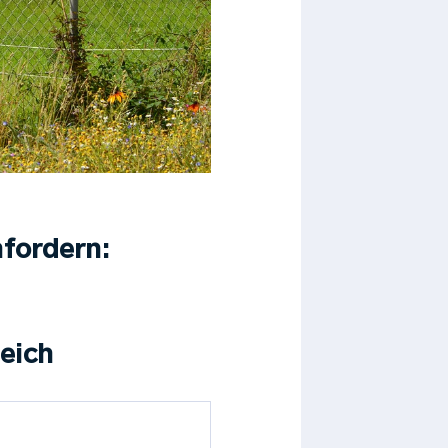
fordern:
leich