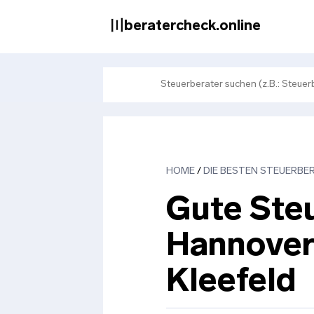
Zum
Inhalt
〣beratercheck.online
springen
HOME
/
DIE BESTEN STEUERBER
Gute Steu
Hannover
Kleefeld