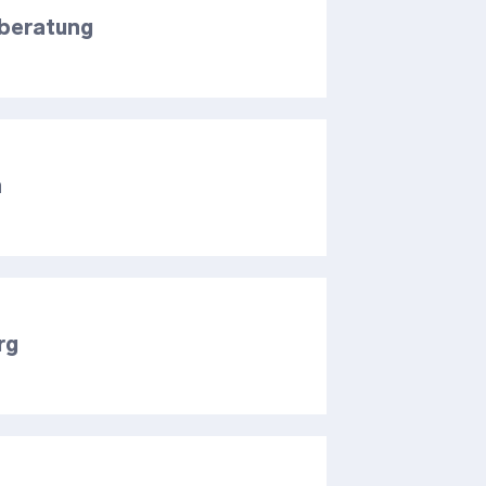
rberatung
n
rg