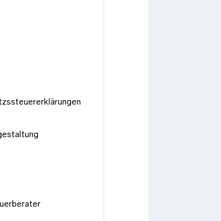
tzssteuererklärungen
gestaltung
uerberater